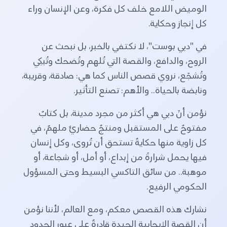
الوميض اللامع خلف كل فكرة، وعن الإنسان وراء
كل إنجاز وحكاية.
في "دبي بوست"، لا نكتفي بالخبر، بل نبحث عن
الروح، والدافع، والقصة التي تُلهم وتُضحك وتُبكِي
وتُشجّع، نروي قصص الناس كما هي: صادقة، وقريبة،
ونابضة بالحياة.. والأهم: تصنع التأثير.
نؤمن أنّ دبي هي أكثر من مجرد مدينة، بل كتابٌ
مفتوحٌ على المستقبل ومنتجٌ حضاريٌّ ملهمٌ، في
كل زاوية منها حكايةٌ تستحق أن تُروى، وكل إنسان
فيها يحمل شرارةً من إبداع، أو أمل، أو شجاعة، أو
موهبة.. من سائق التاكسي البسيط وحتى المسؤول
الحكومي الرفيع.
نشارك هذه القصص معكم، ومع العالم، لأننا نؤمن
أن القصة الإيجابية الجيدة قادرةٌ على عبور الحدود