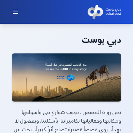
دبي بوست
نحن رواة القصص.. نجوب شوارع دبي وأسواقها
ومكاتبها وفعالياتها بكاميراتنا، بأسئلتنا، وبفضول لا
يهدأ، نروي قصصاً قصيرةً تصنع أثراً كبيراً، نبحث عن