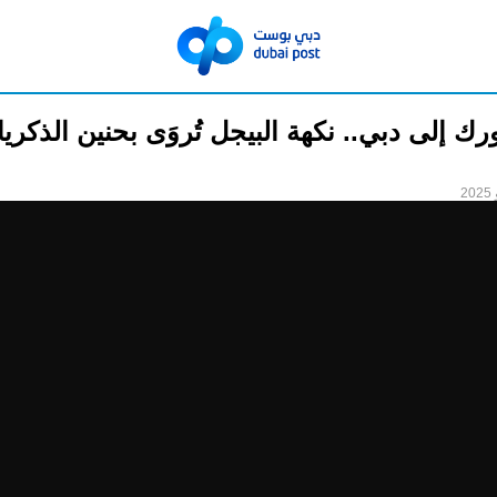
رك إلى دبي.. نكهة البيجل تُروَى بحنين الذكري