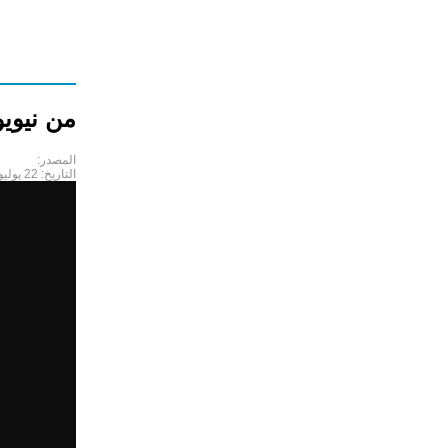
من نيويو
المصدر:
التاريخ:
22 يوليو 2025