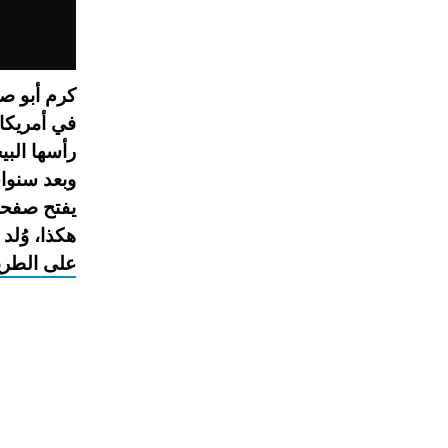
كرم أبو ص
رأسها البي
وبعد سنوات
يفتح صفحةً
هكذا،
وُلد
على
الطري