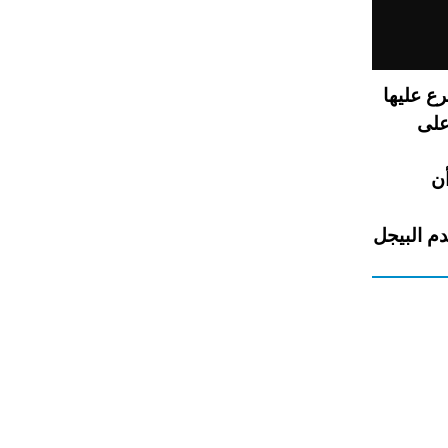
ع عليها
 أكثر من 50 عاماً، وعلى
أن
دم
البيجل