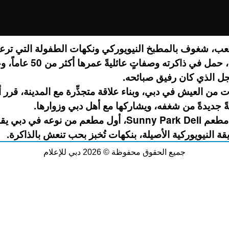
عب، شغوف بالمطبخ النيويوركي ونكهات الطفولة التي ترعر
في أمريكا، حمل في ذاكرته وصفاتٍ عائليةً عمرها
جل الذي كان رفيق صبائحه.
 من العيش في دبي، وبناء علاقة متجذِّرة مع المدينة، قرر 
 جديدةً من شغفه، ويشاركها مع أهل دبي وزوارها.
Sunny Park Deli
مطعم
،
أول
مطعم
من
نوعه
في
دبي
يق
.
قة
النيويوركية
الأصيلة،
بنكهات
تُخبز
بحب
تنعش
بالذاكرة
جميع الحقوق محفوظة © 2026 دبي للإعلام