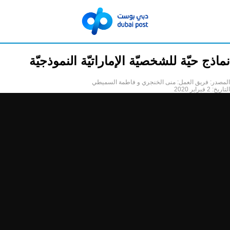
نماذج حيّة للشخصيّة الإماراتيّة النموذجيّة
المصدر:
فريق العمل: منى الخنجري و فاطمة السميطي
التاريخ:
2 فبراير 2020