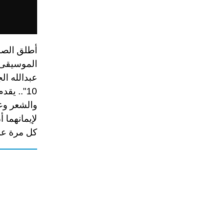
أطلق الصد
الموسيقى و
عبدالله ا
10".. يق
والشعر وع
لإيمانهما أ
كل مرة عل