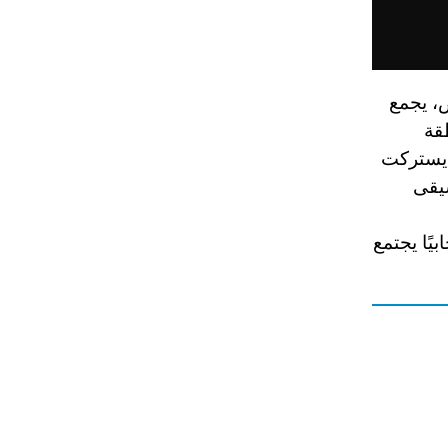
، يجمع
طقة
ديستركت
سيقى
بيًا يجتمع