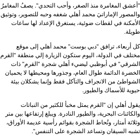
"أعشق المغامرة منذ الصغر، وأحب التحدي". يصفُ المغامرُ
والمصور الإماراتيَ محمد أهلي شغفه وحبه للتصوير، وتوثيق
الأمكنة في لقطات ضوئية، يستغرق الإعداد لها ساعات
طويلة.
كل
أربعاء،
ترافق
"
دبي
بوست
"
محمد
أهلي
إلى
موقع
مختلف
في
الدولة،
اليوم
ستكون
الزيارة
إلي
منطقة
"
القرم
الشرقي
"
في
أبوظبي
ليضيء
أهلي
شجرة
"
القرم
"
ذات
الخضرة
الدائمة
طوال
العام،
وجذورها
ومحيطها
لا
يحميان
الشواطئ
من
الانجراف
والتآكل
فقط
وإنما
يشكلان
بيئة
حيوية
للأسماك
والطيور
.
يقول
أهلي
إن
"
القرم
يمثل
مخبأ
للكثير
من
النباتات
والكائنات
البحرية،
والطيور
النادرة
.
ويبلغ
إرتفاعها
بين
متر
وثلاثة
أمتار،
وتُحاط
الشجرة
بقوائم
رأسية
عديمة
الأوراق،
تشبه
السيقان
وتساعد
الشجرة
على
التنفس
".