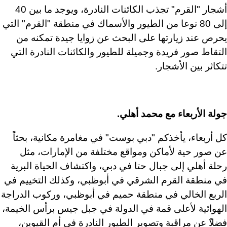
أشجار
"
القرم
"
تجذب
الكائنات
النادرة،
ويوجد
ما
بين
40
إلى
80
نوعا
من
الطيور
والأسماك
في
منطقة
"
القرم
"
التي
يحرص
عند
زيارتها
على
البحث
عن
زوايا
جيدة
تمكنه
من
التقاط
صور
فريدة
وجميلة
للطيور
والكائنات
النادرة
التي
تتكاثر
بين
الأشجار
.
جولة
الأربعاء
مع
محمد
أهلي
.
كل
أربعاء،
يأخذكم
"
دبي
بوست
"
في
مغامرة
مكانية،
بحثاً
عن
صور
حية
لأماكن
ومواقع
مختلفة
من
الإمارات،
مثل
رحلة
أهلي
إلى
جبال
حتا
في
دبي،
واكتشاف
الحياة
البرية
في
منطقة
القرم
الشرقي
في
أبوظبي،
وكذلك
التخييم
في
الربع
الخالي
في
منطقة
حميم
في
أبوظبي،
وركوب
الدراجة
الهوائية
لأعلى
قمة
في
الدولة
في
جبل
جيس
برأس
الخيمة،
فضلا
ً
عن
مراقبة
وتصوير
الطيور
النادرة
في
أم
القيوين،