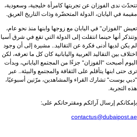
تتحدّث ندى الفوزان عن تجربتها كامرأة خليجية، وسعودية،
مقيمة في اليابان، الدولة المتحضّرة وذات التاريخ العريق
.
تعيش "الفوزان" في اليابان مع زوجها وابنها منذ نحو عام،
وتتذكر أنها حينما انتقلت إلى الدولة التي تقع في شرق آسيا
لم يكن لديها أدنى فكرة عن التقاليد.. مشيرة إلى أن وجود
اختلاف بين التقاليد العربية واليابانية كان كل ما تعرفه، لكن
اليوم أصبحت "الفوزان" جزءًا من المجتمع الياباني، وبدأت
ترى حتى ابنها يتأقلم على الثقافة والمجتمع والبيئة.. عبر
"دبي بوست" تشارك القراء والمشاهدين، مرّتين أسبوعيًا،
هذه التجربة
.
بإمكانكم إرسال آرائكم ومقترحاتكم على
:
contactus@dubaipost.ae