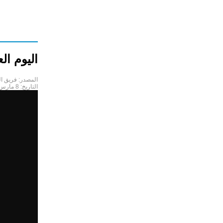
اليوم الع
المصدر:
فريق ا
التاريخ:
8 مارس 2022