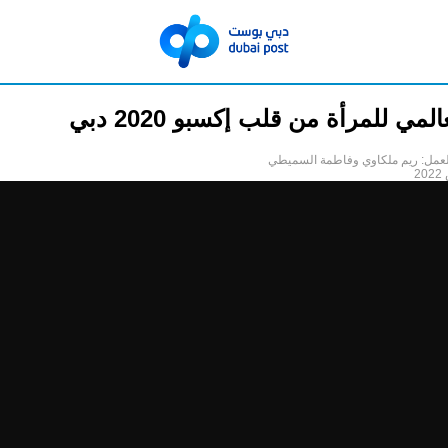
المي للمرأة من قلب إكسبو 2020 دبي
لعمل: ريم ملكاوي وفاطمة السميطي