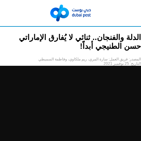
الدلة والفنجان.. ثنائي لا يُفارق الإماراتي
حسن الطنيجي أبداً!
المصدر:
فريق العمل: سارة المري، ريم ملكاوي، وفاطمة السميطي
التاريخ:
25 نوفمبر 2021