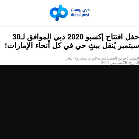
حفل افتتاح إكسبو 2020 دبي الموافق لـ30
سبتمبر يُنقل ببثٍ حي في كل أنحاء الإمارات!
المصدر:
فريق العمل: سارة المري ومخزوم عبادي
التاريخ:
29 سبتمبر 2021