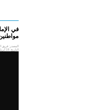
في الإما
مواطنين 
المصدر:
فريق ال
التاريخ:
18 أبريل 2024