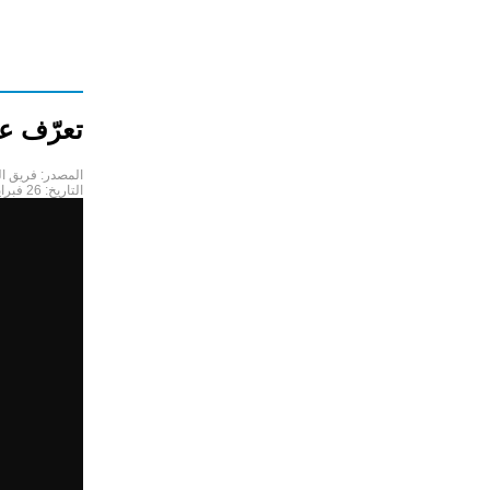
تعرّف ع
المصدر:
فريق ا
التاريخ:
26 فبراير 2024