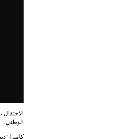
الاحتفال ب
الوطني.
كاميرا "د