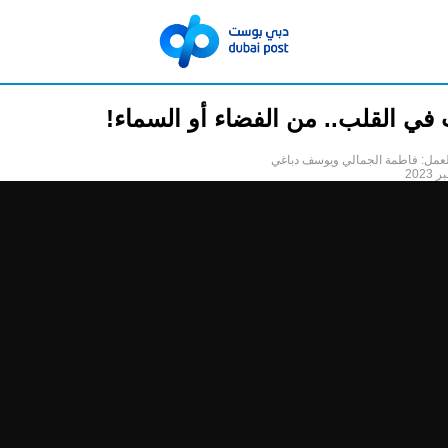
 في القلب.. من الفضاء أو السماء!
لعمل: فاطمة الجمالي ويوسف دباغي