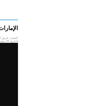
الإمارات
المصدر:
فريق ا
التاريخ:
29 نوفمبر 2023