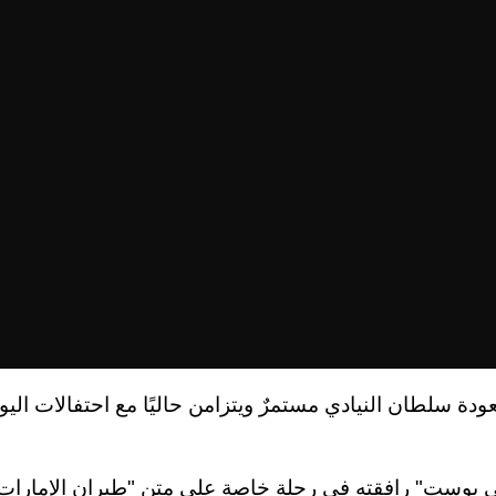
عودة سلطان النيادي مستمرٌ ويتزامن حاليًا مع احتفالات اليو
بي بوست" رافقته في رحلة خاصة على متن "طيران الإمارات