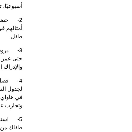
أسبوعيًا، 
2- حضانة
أمثالهم ف
طفل
والإدراك ا
4- فصل "
لجدول الترف
في هاواي،
وتجارب عل
5- استود
طفلك من ال