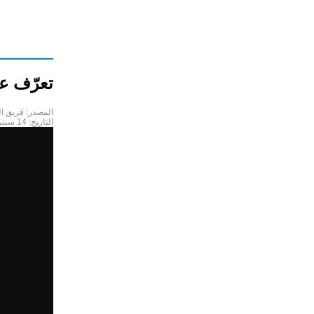
تعرّف على 5 دروس تجمع الآباء و
المصدر:
فريق ال
التاريخ:
14 سبتمبر 2023