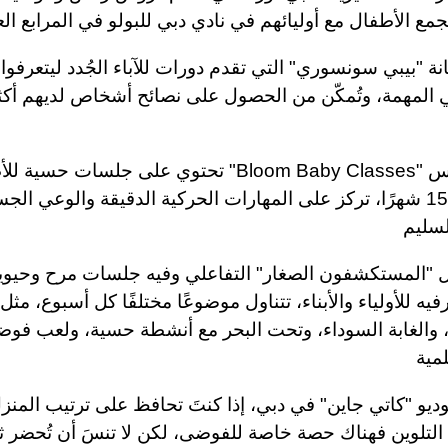
تجمع الأطفال مع أوليائهم في نادي دبي للبولو في المرابع الع
 "بيبي سونسوري" التي تقدم دورات للآباء الجُدد ليتعرفوا
ي المهمة، وتُمكّن من الحصول على نصائح أشخاص لديهم أكث
3- دروس "Bloom Baby Classes" تحتوي على جلسات حسية
حتى عمر 15 شهرًا، تركز على المهارات الحركية الدقيقة والوعي ال
لسليم
المستكشفون الصغار" التفاعلي وفيه جلسات مرح وحيوية
يه للأولياء والأبناء، تتناول موضوعًا مختلفًا كل أسبوع، مثل 
 والغابة السوداء، وتحت البحر مع أنشطة حسية، ولعب فو
مية
يو "كاتي جاين" في دبي، إذا كنتَ تحافظ على ترتيب المنزل
تلوين فهناك حصة خاصة للفوضى، لكن لا تنسَ أن تُحضر ثياب