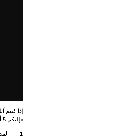
إذا كنتم آب
فإليكم 5 أماكن تقدم دروسًا رائعة تجمع الآباء مع أبنائهم في دبي:
1- المدر