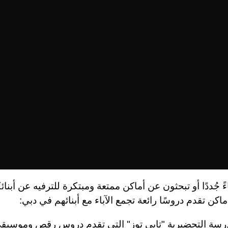
اءً جُددًا أو تبحثون عن أماكن ممتعة ومبتكرة للترفيه عن أبنائ
سة التحضيرية "تابي توز" التي تقدم دروس رقص وموسيق