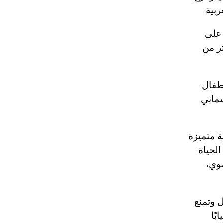
ربية
 على
ر من
 للأطفال
جسماني
 متميزة
الحياة
ضوي،
 وتمنع
ًا