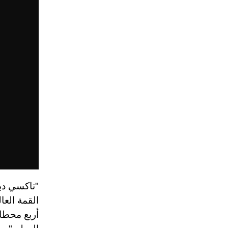
"تاكسي دب
أربع محطا