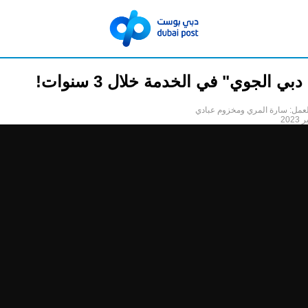
ي الجوي" في الخدمة خلال 3 سنوات!
عمل: سارة المري ومخزوم عبادي