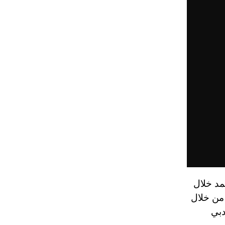
مد خلال
3 سنوات؛ سينقلك من خلال
دبي