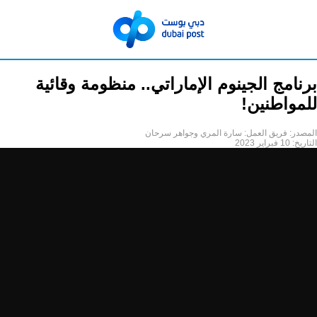
برنامج الجينوم الإماراتي.. منظومة وقائية
للمواطنين!
المصدر:
فريق العمل: سارة المري وجواهر سرحان
التاريخ:
10 فبراير 2023