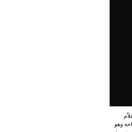
اّم
حة وهو