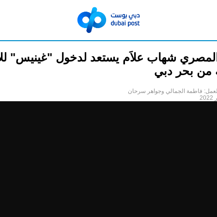
 المصري شهاب علاَم يستعد لدخول "غينيس" للأ
 من بحر دبي
لعمل: فاطمة الجمالي وجواهر سرحان