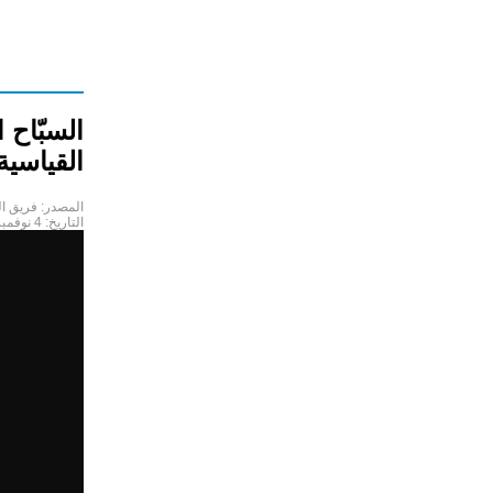
السبّاح
القياسية
المصدر:
فريق ا
التاريخ:
4 نوفمبر 2022