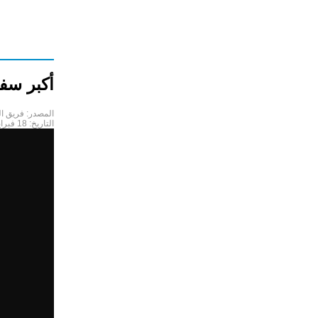
أكبر سفا
المصدر:
فريق ا
التاريخ:
18 فبراير 2022