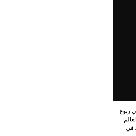
ي ربوع
عالم
 في