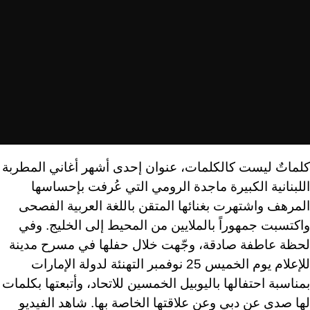
كلماتٌ ليست كالكلمات، عنوان إحدى أشهر أغاني المطربة
اللبنانية الكبيرة ماجدة الرومي التي عُرفت بإحساسها
المرهف واشتهرت بغنائها المتقن باللغة العربية الفصحى
واكتسبت جمهوراً بالملايين من المحيط إلى الخليج. وفي
لحظة عاطفة صادقة، وجّهت خلال حفلها في مسرح مدينة
للإعلام يوم الخميس 25 نوفمبر التهنئة لدولة الإمارات
بمناسبة احتفالها باليوبيل الخمسين للاتحاد، وأتبعتها بكلمات
لها صدى عن دبي وعن علاقتها الخاصة بها. شاهد الفيديو