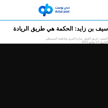
سيف بن زايد: الحكمة هي طريق الريادة
المصدر:
فريق العمل: سارة المري وفاطمة السميطي
التاريخ:
13 يوليو 2021