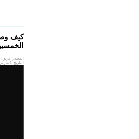
كيف وصف
الخمسين
المصدر:
فريق ال
التاريخ:
1 مارس 2021