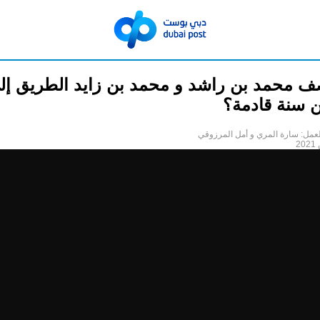
 محمد بن راشد و محمد بن زايد الطريق إل
 سنة قادمة؟
عمل: سارة المري و أمل المرزوقي