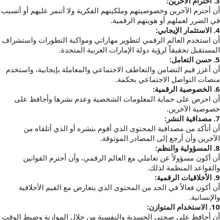
3. احترام الآخرين:
أن أحترم الآخرين وخصوصيتهم وملكيتهم الفكرية ولا أتنمر عليهم أو أتسبب
في الضرر لعملهم أو هويتهم الرقمية.
4. الاستثمار الإيجابي:
أن استخدم العالم الرقمي لتطوير مهاراتي ومواكبة التطورات واستشراف
المستقبل تحقيقاً لرؤية دولة الإمارات العربية المتحدة.
5. حسن التعامل:
أن أعزز قيم التضامن والتعاطف الاجتماعي والمعاملة بإيجابية، واستخدم
منصات التواصل الاجتماعي بحكمة.
6. الخصوصية الرقمية:
أن احرص على حماية المعلومات الشخصية وعدم نشرها وأحافظ على
خصوصية الآخرين.
7. مصداقية النشر:
أن أتأكد من مصداقية المحتوى الذي أقوم بنشره أو الذي أتلقاه من
الآخرين وأن أرجع إلى المصادر الموثوقة.
8. المسؤولية والنظم:
أن أكون مسؤولاً عن تعاملي مع العالم الرقمي، وأن أحترم القوانين
والقواعد المنظمة لذلك.
9. الأخلاقيات الرقمية:
أن أكون فعالاً في الحد من المحتوى الذي يتعارض مع القيم الأخلاقية
والإنسانية.
10. الاستخدام المتوازن:
أن أحافظ على صحتي الجسدية والنفسية من خلال الموازنة وضبط الوقت