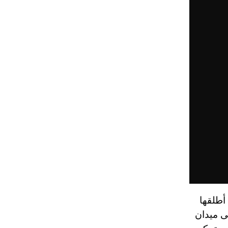
 أطلقها
ى ميدان