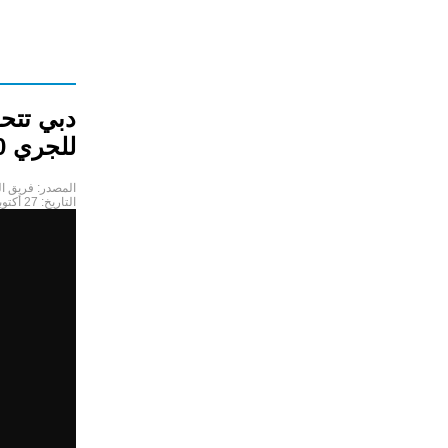
دبي تتحو
للجري 2020"
المصدر:
فريق ا
التاريخ:
27 أكتوبر 2020