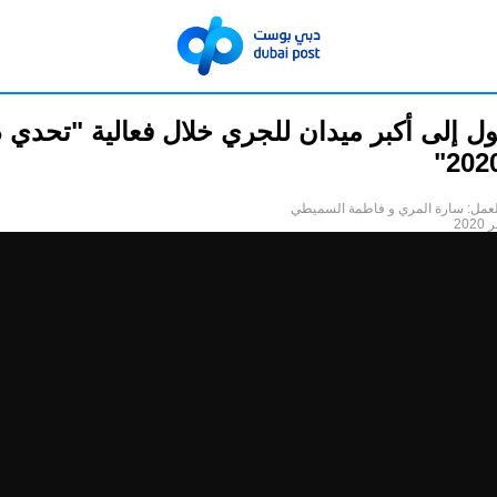
ل إلى أكبر ميدان للجري خلال فعالية "تحدي 
لعمل: سارة المري و فاطمة السميطي