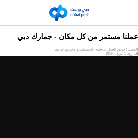
عملنا مستمر من كل مكان - جمارك دبي
المصدر:
فريق العمل: فاطمة السميطي و مخزوم عبادي
التاريخ:
1 أبريل 2020