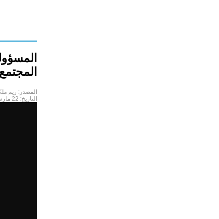
المسؤول
المجتمع 
المصدر:
ريم ملك
التاريخ:
22 مارس 2020