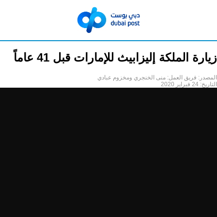
زيارة الملكة إليزابيث للإمارات قبل 41 عاماً
المصدر:
فريق العمل: منى الخنجري ومخزوم عبادي
التاريخ:
24 فبراير 2020