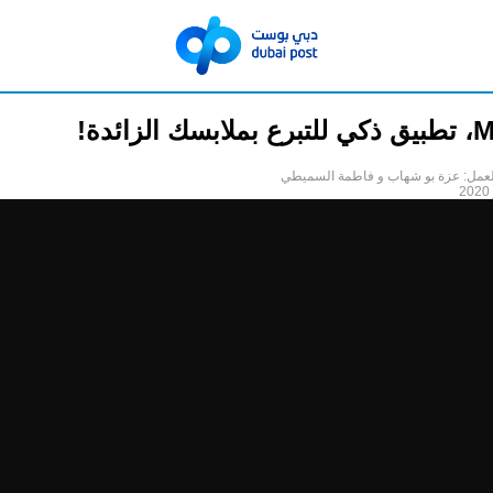
الزائدة!
لعمل: عزة بو شهاب و فاطمة السميطي