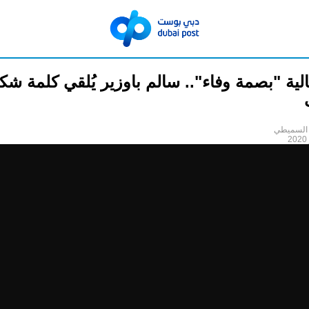
لية "بصمة وفاء".. سالم باوزير يُلقي كلمة شك
السميطي