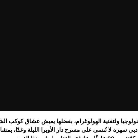
كنولوجيا ولتقنية الهولوغرام، بفضلها يعيش عشاق كوكب ال
بي سهرة لا تُنسى على مسرح دار الأوبرا الليلة وغدًا، بمشا