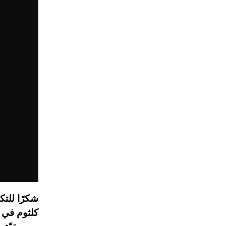
شكرًا للت
كلثوم في د