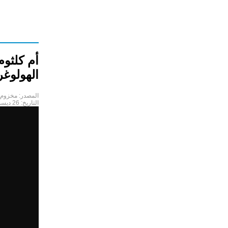
أم كلثوم
الهولوغر
المصدر:
مخزوم 
التاريخ:
26 ديسمبر 2019