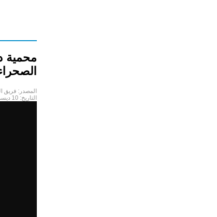
محمية د
الصحراء
المصدر:
فريق ا
التاريخ:
10 ديسمبر 2019