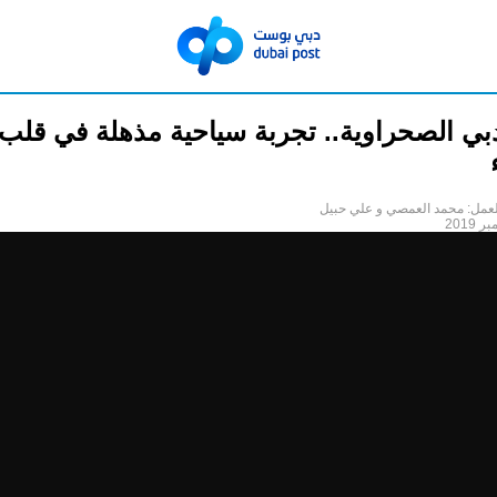
بي الصحراوية.. تجربة سياحية مذهلة في قلب
لعمل: محمد العمصي و علي حبيل