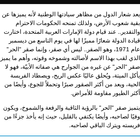
يعد شعار الدول من مظاهر سيادتها الوطنية لأنه يميزها عن
بقية شعوب الأرض، ولذلك تمنحه الحكومات الاحترام
والتقدير.. عند قيام دولة الإمارات العربية المتحدة، اختارت
قيادة الدولة شعارًا مميزًا لها في يوم التاسع من ديسمبر
عام 1971، وهو الصقر.. ليس أي صقر، وإنما صقر "الحر"
الذي لقب بهذا الاسم لأصالته وشموخه وقوته، وأهم ما يميز
صقر "الحر" عن غيره من الجوارح هي صفاته الأبيّة، فهو لا
يأكل الميتة، ويُحلق عاليًا عكس الريح، ويصطاد الفريسة
الحية، ويعد من أكثر الصقور صبرًا وتحملاً للجوع، وأيضًا من
أكثر الطيور مقاومة للأمراض.
يتميز صقر "الحر" بالرؤية الثاقبة والرفعة والشموخ، ويكون
وفيًا لصاحبه، وأيضًا يكتفي بالقليل، حيث إنه يأخذ جزءًا من
فريسته ويترك الباقي لصاحبه.