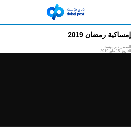
إمساكية رمضان 2019
المصدر:
دبي بوست
التاريخ:
15 مايو 2019