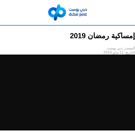
إمساكية رمضان 2019
المصدر:
دبي بوست
التاريخ:
11 مايو 2019