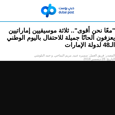
"معًا نحن أقوى".. ثلاثة موسيقيين إماراتيين
يعزفون ألحانًا جميلة للاحتفال باليوم الوطني
الـ48 لدولة الإمارات
المصدر:
فريق العمل: سميره عبيد, مريم اليماحي, و حمد البلوشي
التاريخ:
28 ديسمبر 2018