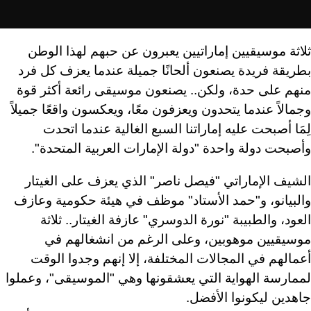
ثلاثة موسيقيين إماراتيين يعبرون عن حبهم لهذا الوطن
بطريقة فريدة يصنعون ألحانًا جميلة عندما يعزف كل فرد
منهم على حدة، ولكن.. يصنعون موسيقى رائعة أكثر قوة
وجمالاً عندما يتحدون ويعزفون معًا، ويعكسون واقعًا جميلاً
لِمَا أصبحت عليه إماراتنا السبع الغالية عندما اتحدت
وأصبحت دولة واحدة "دولة الإمارات العربية المتحدة".
الشيف الإماراتي "فيصل ناصر" الذي يعزف على الغيتار
والبيانو، و"حمد الأستاد" موظف في هيئة حكومية وعازف
العود، والطبيبة "نورة الدوسري" عازفة الغيتار.. ثلاثة
موسيقيين موهوبين، وعلى الرغم من انشغالهم في
أعمالهم في المجالات المختلفة، إلا إنهم وجدوا الوقت
لممارسة الهواية التي يعشقونها وهي "الموسيقى"، وعملوا
جاهدين ليكونوا الأفضل.