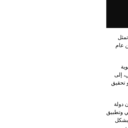
تمثل
ن عام
وية
، إلى
و تحقيق
 دولة
ني وتطبيق
 بشكل