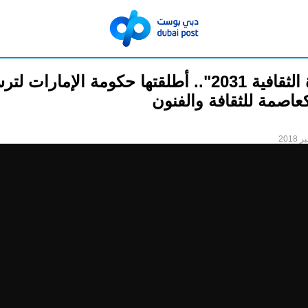
"الأجندة الثقافية 2031".. أطلقتها حكومة الإمارات ل
كعاصمة للثقافة والفنون