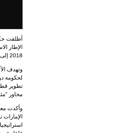
أطلقت حكوم
الإطار الا
2018 إلى عام 2031.
وتهدف الأج
لحكومة دول
تطوير قطاع
محاور "مئوية 
وأكدت معال
الإمارات ت
استراتيجيا