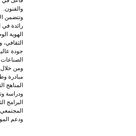
فاعل في ت
والفنون.
رائدة في ا
الهوية الو
الثقافي، و
جودة عالي
الصناعات ا
مبادرة وط
المناهج الت
ودراسة وت
البرامج الث
المجتمعي ب
ودعم المو