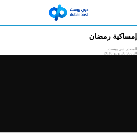
إمساكية رمضان
المصدر:
دبي بوست
التاريخ:
10 يونيو 2018