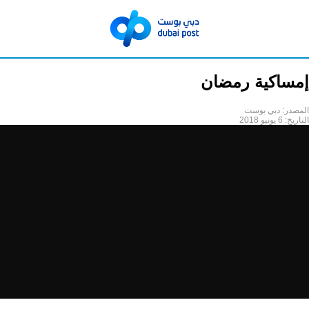
إمساكية رمضان
المصدر:
دبي بوست
التاريخ:
6 يونيو 2018