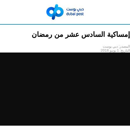
إمساكية السادس عشر من رمضان
المصدر:
دبي بوست
التاريخ:
1 يونيو 2018