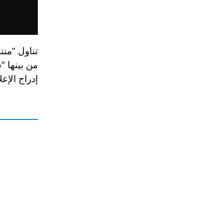
تناول "منت
من بينها "
إدراج الإعل