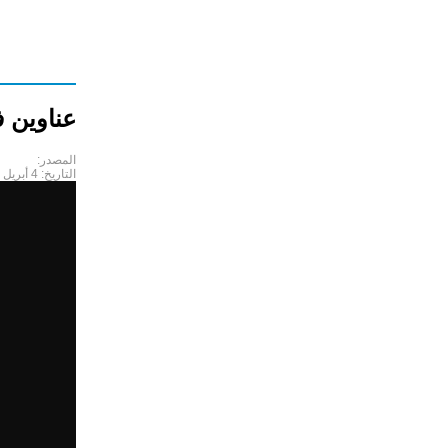
عناوين ف
المصدر:
التاريخ:
4 أبريل 2018