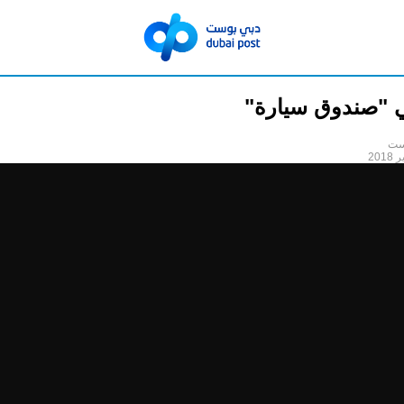
 "صندوق سيارة"
ست