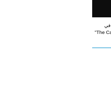
 في
صندوق السيارة الأغرب من نوعه في الإمارة . معرض " The Car Boot Sale"