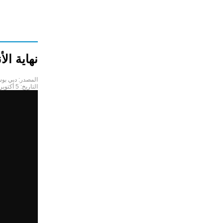
نهاية ال
المصدر:
دبي بو
التاريخ:
5 أكتوبر 2017