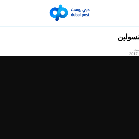
أنسولين
ست