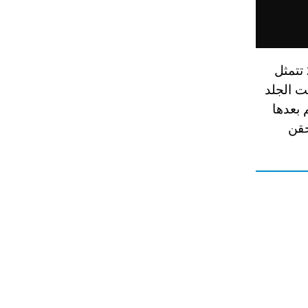
تقنية جديدة لعلاج مرض السكري في الدولة في بداية شهر يناير 2018 تتمثل
تعدى 5 سنتيمترات تحت الجلد
 بعدها
حقن