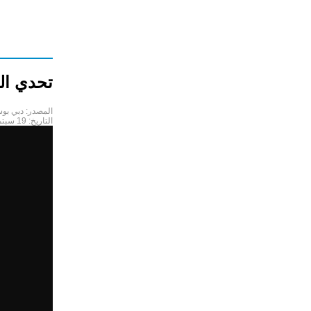
تحدي ال
المصدر:
دبي بو
التاريخ:
19 سبتمبر 2017