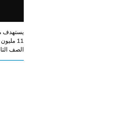
يستهدف مش
11 مليو
الصف الثاني عشر، ويع