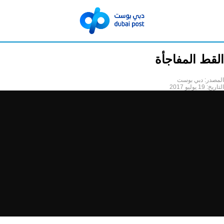
القط المفاجأة
المصدر:
دبي بوست
التاريخ:
19 يوليو 2017