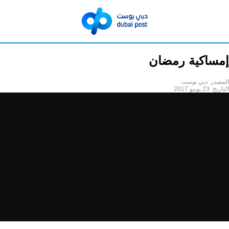
إمساكية رمضان
المصدر:
دبي بوست
التاريخ:
23 يونيو 2017