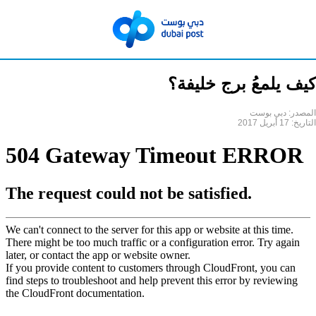
كيف يلمعُ برج خليفة؟
المصدر:
دبي بوست
التاريخ:
17 أبريل 2017