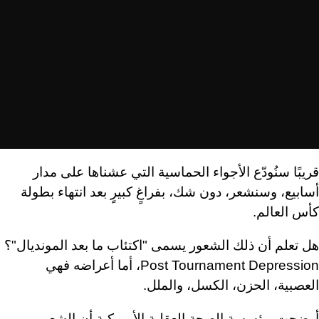
قريبًا سنُودّع الأجواء الحماسية التي عشناها على مدار
أسابيع، وسنشعر، دون شك، بفراغٍ كبيرٍ بعد انتهاء بطولة
كأس العالم.
هل تعلم أن ذلك الشعور يسمى "اكتئاب ما بعد المونديال"؟
Post Tournament Depression، أما أعراضه فهي
العصبية، الحزن، الكسل، والملل.
أوضحت مؤسسة الصحة العقلية الأمريكية أن الشعور