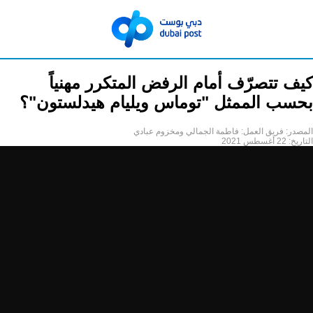
كيف تتصرّف أمام الرفض المتكرر مهنياً
بحسب الممثل "توماس ويليام هيدلستون"؟
المصدر:
فريق العمل: فاطمة الجمالي ومخزوم عبادي
التاريخ:
22 أغسطس 2021