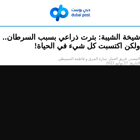
شيخة الشيبة: بترت ذراعي بسبب السرطان..
ولكن اكتسبت كل شيء في الحياة!
المصدر:
فريق العمل: سارة المري و فاطمة السميطي
التاريخ:
27 يوليو 2021