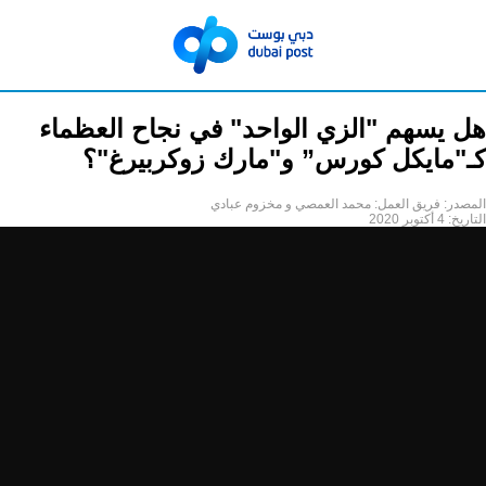
هل يسهم "الزي الواحد" في نجاح العظماء
كـ"مايكل كورس” و"مارك زوكربيرغ"؟
المصدر:
فريق العمل: محمد العمصي و مخزوم عبادي
التاريخ:
4 أكتوبر 2020