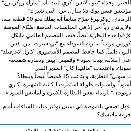
الجينز، وحذاء "نيو بالانس" كزيٍ ثابت. أما "مارك زوكربيرغ"
مؤسس فيس بوك فلا يتنازل عن "التي-شيرت”
الرمادي. زوكربيرغ صرّح سابقاً أنه يملك نحو 20 قطعة منه،
ولا يرتدي زياً آخر إلا في المناسبات الخاصة. صُنّاع الموضة
عرّفوا هذه النظرية أيضاً، فتجد المصمم العالمي مايكل
كورس مرتدياً سترته السوداء مع "تي-شيرت" من نفس
اللون دائماً. كما حافظ المصمم الأسطوري "كارل لاغرفيلد"
على إطلالته ببذلة سوداء وقميص أبيض ونظارة شمسية
سوداء. واعتمدت "مالتيدا كال" المدير الفني
لـ"سوني” النظرية، وابتاعت 15 قميصاً أبيضاً وبنطالاً
أسوداً. ولسنوات طويلة استمرت الكاتبة الشهيرة "كاري
دونوفان" بارتداء نفس النظارة الكبيرة والملابس السوداء.
فهل تضحي بالموضة في سبيل توفير مئات الساعات أمام
خزانة ملابسك؟
جميع الحقوق محفوظة © 2026 دبي للإعلام