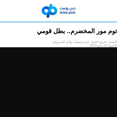
توم مور المخضرم.. بطل قومي
المصدر:
فريق العمل: عزة بوشهاب وأمل المرزوقي
التاريخ:
15 مايو 2020