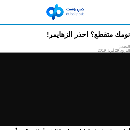
نومك متقطع؟ احذر الزهايمر!
المصدر:
التاريخ:
29 أبريل 2019